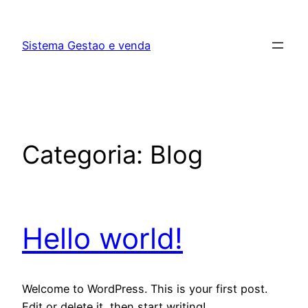
Pular
para
Sistema Gestao e venda
o
conteúdo
Categoria:
Blog
Hello world!
Welcome to WordPress. This is your first post.
Edit or delete it, then start writing!